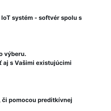
T systém - softvér spolu s
o výberu.
 aj s Vašimi existujúcimi
 či pomocou preditkívnej