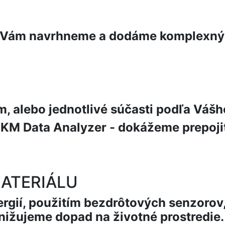
Vám navrhneme a dodáme komplexný Io
, alebo jednotlivé súčasti podľa Vášh
 KM Data Analyzer - dokážeme prepojiť
MATERIÁLU
rgií, použitím bezdrôtových senzorov,
znižujeme dopad na životné prostredie.