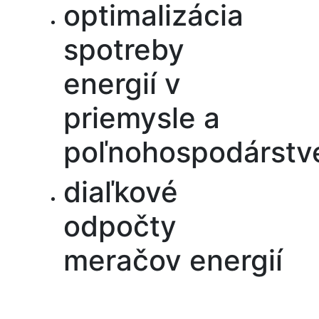
optimalizácia
spotreby
energií v
priemysle a
poľnohospodárstv
diaľkové
odpočty
meračov energií