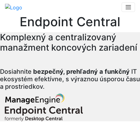
Skočiť
na
Endpoint Central
hlavný
obsah
Komplexný a centralizovaný
manažment koncových zariadení
Dosiahnite
bezpečný, prehľadný a funkčný
IT
ekosystém efektívne, s výraznou úsporou času
a prostriedkov.