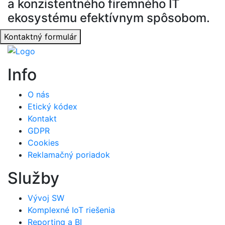
a konzistentného firemného IT
ekosystému efektívnym spôsobom.
Kontaktný formulár
Info
O nás
Etický kódex
Kontakt
GDPR
Cookies
Reklamačný poriadok
Služby
Vývoj SW
Komplexné IoT riešenia
Reporting a BI